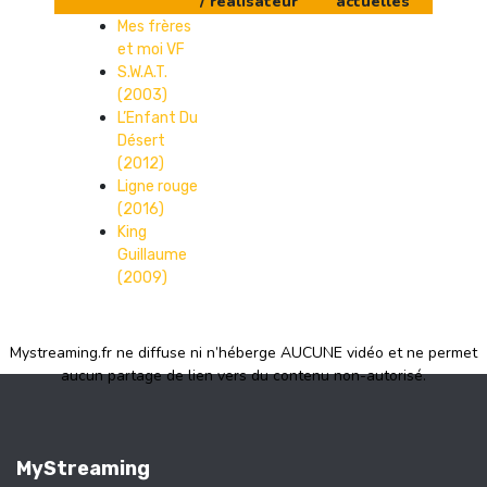
/ réalisateur
actuelles
Mes frères
et moi VF
S.W.A.T.
(2003)
L’Enfant Du
Désert
(2012)
Ligne rouge
(2016)
King
Guillaume
(2009)
Mystreaming.fr ne diffuse ni n’héberge AUCUNE vidéo et ne permet
aucun partage de lien vers du contenu non-autorisé.
MyStreaming