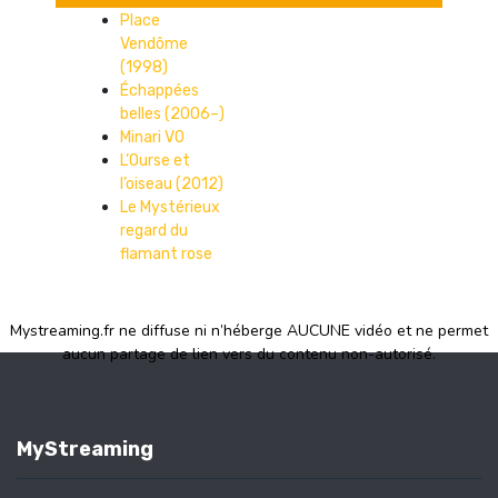
Place
Vendôme
(1998)
Échappées
belles (2006–)
Minari VO
L’Ourse et
l’oiseau (2012)
Le Mystérieux
regard du
flamant rose
Mystreaming.fr ne diffuse ni n’héberge AUCUNE vidéo et ne permet
aucun partage de lien vers du contenu non-autorisé.
MyStreaming