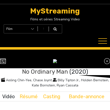
Skip
to
MyStreaming
content
Films et séries Streaming Video
No Ordinary Man
(2020)
Aisling Chin-Yee, Chase Joynt
Billy Tipton Jr., Holden Bernstein,
Kate Bornstein, Ryan Cassata
Vidéo
Résumé
Casting
Bande-annonce