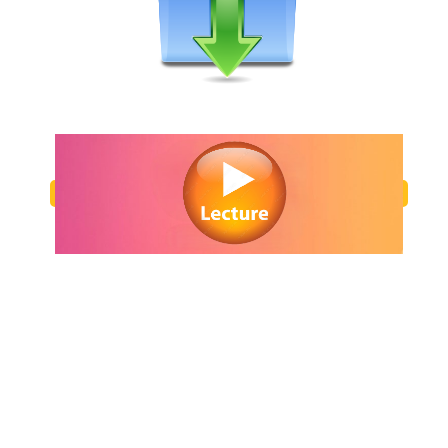
Regarder
Fast & Furious 9 Bande-annonce VO
en streaming gratuitement. Voir
Fast & Furious 9 Bande-annonce VO
streaming en ligne gratuit. Watch
Fast & Furious 9 Bande-annonce VO
streaming free