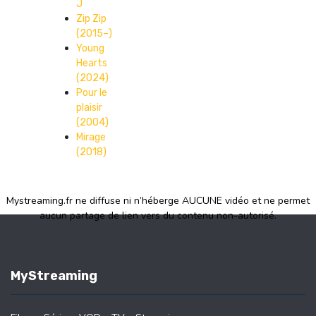
J
Zip Zip
(2015–)
Young
Hearts
(2024)
Pour le
plaisir
(2004)
Mirage
(2018)
Mystreaming.fr ne diffuse ni n’héberge AUCUNE vidéo et ne permet
aucun partage de lien vers du contenu non-autorisé.
MyStreaming