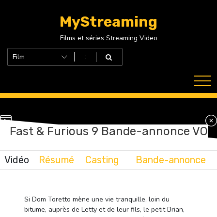
Skip
to
MyStreaming
content
Films et séries Streaming Video
Fast & Furious 9 Bande-annonce VO
Vidéo
Résumé
Casting
Bande-annonce
Si Dom Toretto mène une vie tranquille, loin du
bitume, auprès de Letty et de leur fils, le petit Brian,