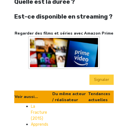
Quelle est la durée ?
Est-ce disponible en streaming ?
Regarder des films et séries avec Amazon Prime
Signaler
Du même acteur
Tendances
Voir aussi...
/ réalisateur
actuelles
La
Fracture
(2015)
Apprends