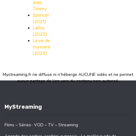
avec
Timmy
Spencer
(2021)
LaRoy
(2023)
La vie de
ma mère
(2023)
Mystreaming.fr ne diffuse ni n’héberge AUCUNE vidéo et ne permet
aucun partage de lien vers du contenu non-autorisé.
MyStreaming
Films – Séries- VOD – TV – Streaming