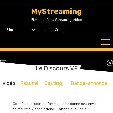
Skip
to
MyStreaming
content
Films et séries Streaming Video
Le Discours VF
Vidéo
Résumé
Casting
Bande-annonce
Coincé à un repas de famille qui lui donne des envies
de meurtre, Adrien attend. Il attend que Sonia