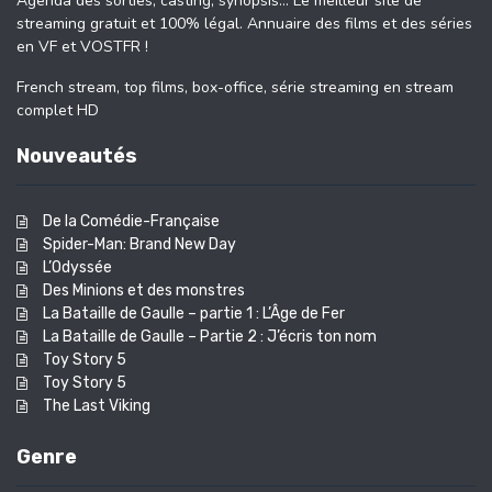
Agenda des sorties, casting, synopsis… Le meilleur site de
streaming gratuit et 100% légal. Annuaire des films et des séries
en VF et VOSTFR !
French stream, top films, box-office, série streaming en stream
complet HD
Nouveautés
De la Comédie-Française
Spider-Man: Brand New Day
L’Odyssée
Des Minions et des monstres
La Bataille de Gaulle – partie 1 : L’Âge de Fer
La Bataille de Gaulle – Partie 2 : J’écris ton nom
Toy Story 5
Toy Story 5
The Last Viking
Genre