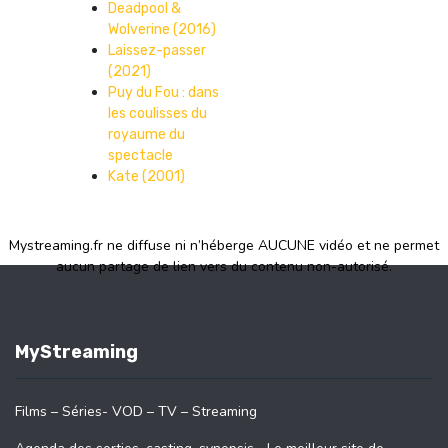
Deadpool &
Wolverine (2016)
Laissez-passer
(2021)
Puy du Fou : dans
les coulisses du
royaume du
spectacle
Kate (2001)
Mystreaming.fr ne diffuse ni n’héberge AUCUNE vidéo et ne permet
aucun partage de lien vers du contenu non-autorisé.
MyStreaming
Films – Séries- VOD – TV – Streaming