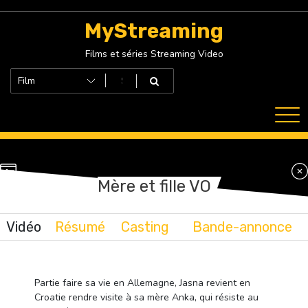
Skip
to
MyStreaming
content
Films et séries Streaming Video
Mère et fille VO
Vidéo
Résumé
Casting
Bande-annonce
Partie faire sa vie en Allemagne, Jasna revient en
Croatie rendre visite à sa mère Anka, qui résiste au