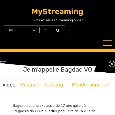
Skip
to
MyStreaming
content
Films et séries Streaming Video
Je m’appelle Bagdad VO
Vidéo
Résumé
Casting
Bande-annonce
Bagdad est une skateuse de 17 ans qui vit à
Freguesia do Ó, un quartier populaire de la ville de