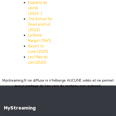
Enquête de
vérité
(2023–)
The School for
Good and Evil
(2022)
La Reine
Margot (1961)
Resort to
Love (2021)
Les Filles du
ciel (2025)
Mystreaming.fr ne diffuse ni n’héberge AUCUNE vidéo et ne permet
aucun partage de lien vers du contenu non-autorisé.
MyStreaming