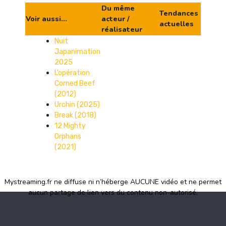
Du même
Tendances
Voir aussi...
acteur /
actuelles
réalisateur
Nuit
Japanimation
2025
L’opération
Corned Beef
(2012)
Urchin (2025)
Break (2018)
12 Mighty
Orphans
(2021)
Mystreaming.fr ne diffuse ni n’héberge AUCUNE vidéo et ne permet
aucun partage de lien vers du contenu non-autorisé.