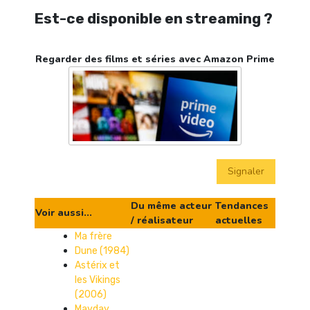
Est-ce disponible en streaming ?
Regarder des films et séries avec Amazon Prime
Signaler
Du même acteur
Tendances
Voir aussi...
/ réalisateur
actuelles
Ma frère
Dune (1984)
Astérix et
les Vikings
(2006)
Mayday