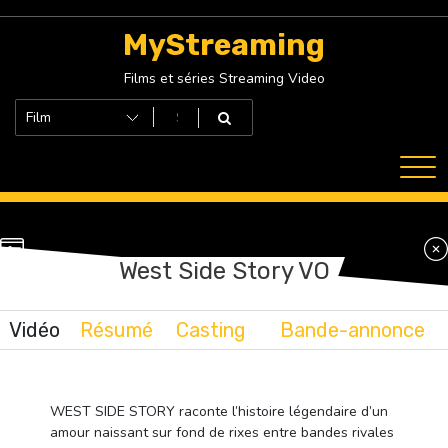
Skip
to
MyStreaming
content
Films et séries Streaming Video
West Side Story VO
Vidéo
Résumé
Casting
Bande-annonce
WEST SIDE STORY raconte l’histoire légendaire d’un
amour naissant sur fond de rixes entre bandes rivales