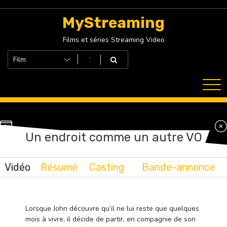
Skip
to
MyStreaming
content
Films et séries Streaming Video
Un endroit comme un autre VO
Vidéo
Résumé
Casting
Bande-annonce
Lorsque John découvre qu’il ne lui reste que quelques
mois à vivre, il décide de partir, en compagnie de son