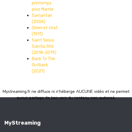
printemps
pour Marnie
Samaritan
(2006)
Chien et chat
(1911)
Saint Seiya:
Saintia Shō
(2018–2019)
Back To The
Outback
(2021)
Mystreaming.fr ne diffuse ni n’héberge AUCUNE vidéo et ne permet
aucun partage de lien vers du contenu non-autorisé.
MyStreaming