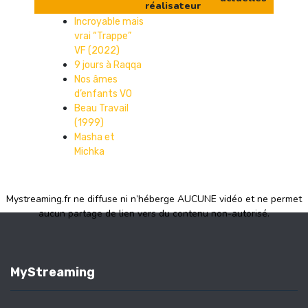
réalisateur
Incroyable mais
vrai “Trappe”
VF (2022)
9 jours à Raqqa
Nos âmes
d’enfants VO
Beau Travail
(1999)
Masha et
Michka
Mystreaming.fr ne diffuse ni n’héberge AUCUNE vidéo et ne permet
aucun partage de lien vers du contenu non-autorisé.
MyStreaming