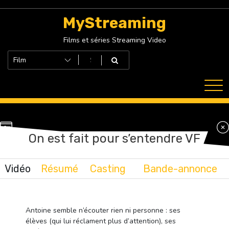
Skip
to
MyStreaming
content
Films et séries Streaming Video
On est fait pour s’entendre VF
Vidéo
Résumé
Casting
Bande-annonce
Antoine semble n’écouter rien ni personne : ses
élèves (qui lui réclament plus d’attention), ses