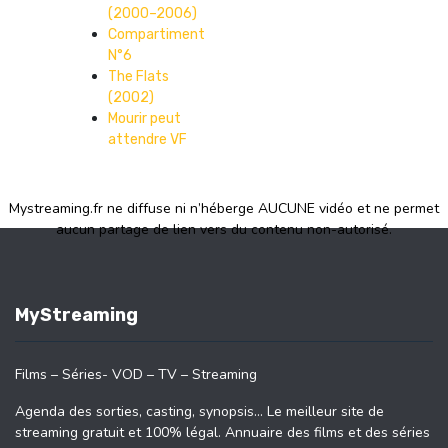
(2000–2006)
Compartiment
N°6
The Flats
(2002)
Mourir peut
attendre VF
Mystreaming.fr ne diffuse ni n’héberge AUCUNE vidéo et ne permet
aucun partage de lien vers du contenu non-autorisé.
MyStreaming
Films – Séries- VOD – TV – Streaming
Agenda des sorties, casting, synopsis… Le meilleur site de
streaming gratuit et 100% légal. Annuaire des films et des séries