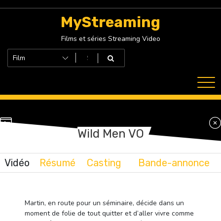
Skip
to
MyStreaming
content
Films et séries Streaming Video
Wild Men VO
Vidéo
Résumé
Casting
Bande-annonce
Martin, en route pour un séminaire, décide dans un
moment de folie de tout quitter et d’aller vivre comme