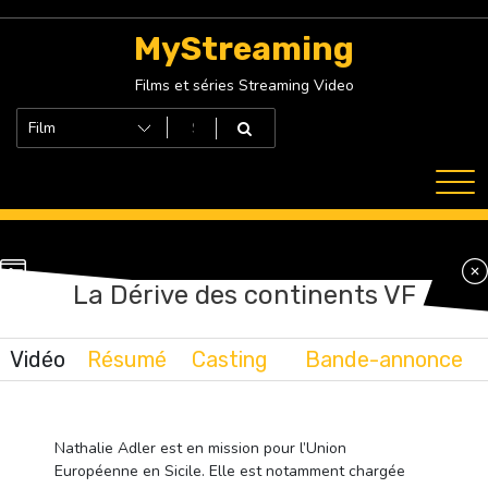
Skip
to
MyStreaming
content
Films et séries Streaming Video
La Dérive des continents VF
Vidéo
Résumé
Casting
Bande-annonce
Nathalie Adler est en mission pour l’Union
Européenne en Sicile. Elle est notamment chargée