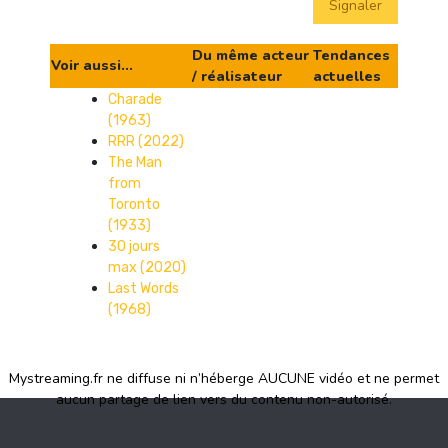
Signaler
Du même acteur
Tendances
Voir aussi...
/ réalisateur
actuelles
Charade
(1963)
RRR (2022)
The Man
from
Toronto
(1933)
30 jours
max (2020)
Last Words
(1968)
Mystreaming.fr ne diffuse ni n’héberge AUCUNE vidéo et ne permet
aucun partage de lien vers du contenu non-autorisé.