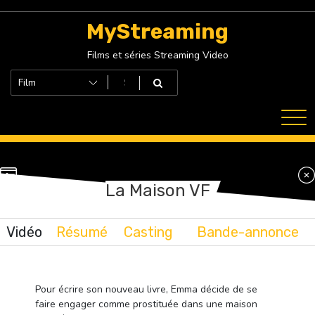
Skip
to
MyStreaming
content
Films et séries Streaming Video
La Maison VF
Vidéo
Résumé
Casting
Bande-annonce
Pour écrire son nouveau livre, Emma décide de se
faire engager comme prostituée dans une maison