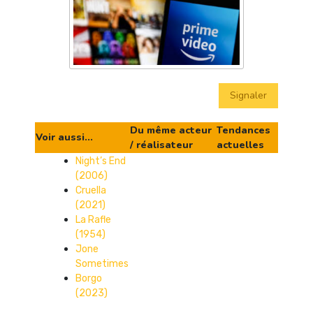
Signaler
Du même acteur
Tendances
Voir aussi...
/ réalisateur
actuelles
Night’s End
(2006)
Cruella
(2021)
La Rafle
(1954)
Jone
Sometimes
Borgo
(2023)