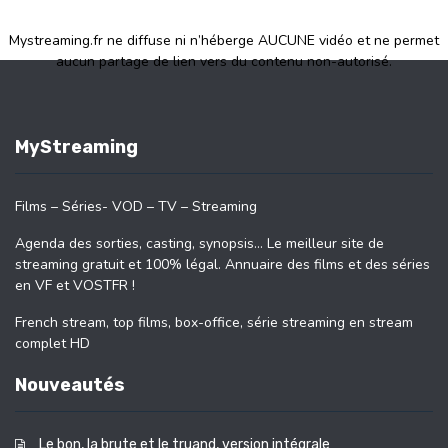
Mystreaming.fr ne diffuse ni n’héberge AUCUNE vidéo et ne permet
aucun partage de lien vers du contenu non-autorisé.
MyStreaming
Films – Séries- VOD – TV – Streaming
Agenda des sorties, casting, synopsis… Le meilleur site de
streaming gratuit et 100% légal. Annuaire des films et des séries
en VF et VOSTFR !
French stream, top films, box-office, série streaming en stream
complet HD
Nouveautés
Le bon, la brute et le truand, version intégrale