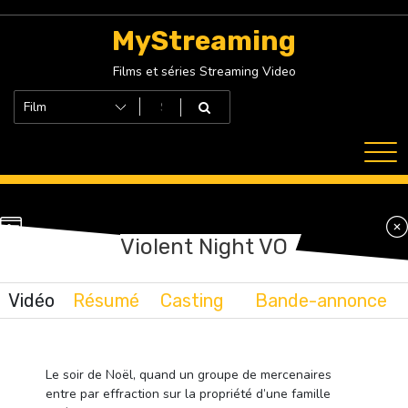
Skip
to
MyStreaming
content
Films et séries Streaming Video
Violent Night VO
Vidéo
Résumé
Casting
Bande-annonce
Le soir de Noël, quand un groupe de mercenaires
entre par effraction sur la propriété d’une famille