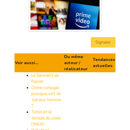
Signaler
Du même
Tendances
Voir aussi...
acteur /
actuelles
réalisateur
Le Serment de
Pamfir
Crime conjugal :
pourquoi ont-ils
tué leur femme
?
Tintin et le
temple du soleil
(1969)