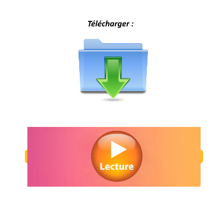
Regarder Playmobil: The Movie en streaming gratuitement. Voir Play
Movie streaming en ligne gratuit. Watch Playmobil: The Movie strea