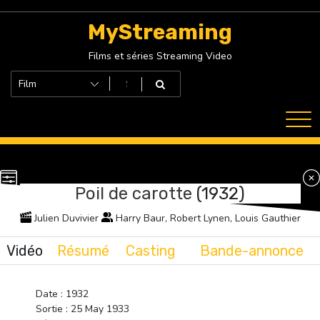
Skip
to
MyStreaming
content
Films et séries Streaming Video
Poil de carotte
(1932)
Julien Duvivier
Harry Baur, Robert Lynen, Louis Gauthier
Vidéo
Résumé
Casting
Bande-annonce
Date : 1932
Sortie : 25 May 1933