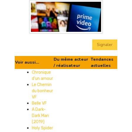
Signaler
Du même acteur
Tendances
Voir aussi...
/ réalisateur
actuelles
Chronique
d’un amour
Le Chemin
du bonheur
VF
Belle VF
A Dark-
Dark Man
(2019)
Holy Spider