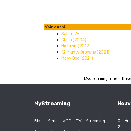
Voir aussi...
Salam VF
Clean (2004)
No Limit (2012–)
12 Mighty Orphans (2021)
Moby Doc (2021)
Mystreaming.fr ne diffus
MyStreaming
Nouv
Films – Séries- VOD – TV – Streaming
Hun
2