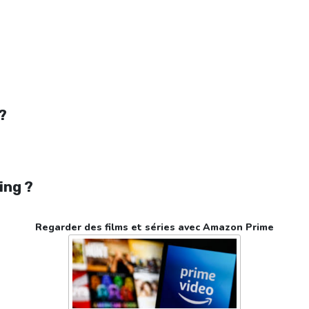
ligne gratuit. Watch Quitter la nuit streaming free
?
 ?
ing ?
Regarder des films et séries avec Amazon Prime