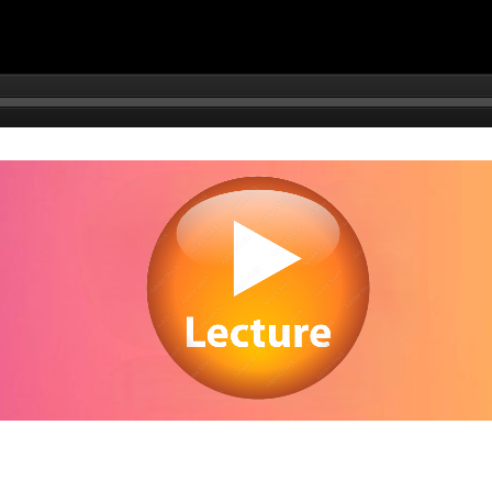
egarder Quitter la nuit en streaming gratuitement. Voir Quitter la nuit streaming 