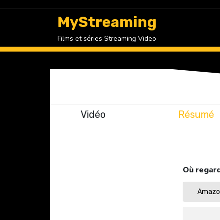
Skip
to
MyStreaming
content
Films et séries Streaming Video
Vidéo
Résumé
Où regard
Amazon