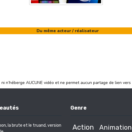
Du même acteur / réalisateur
e ni n’héberge AUCUNE vidéo et ne permet aucun partage de lien vers
eautés
Genre
bon, la brute et le truand, version
Action
Animation
le