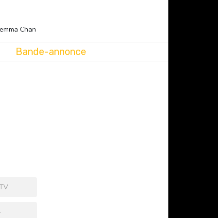
 Gemma Chan
Bande-annonce
 TV
+