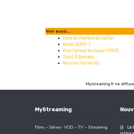
Voir aussi...
Dans la chambre du sultan
Wardi (2005–)
Pour l’amour du risque (1993)
Twist À Bamako
Monster Hunter VO
Mystreaming.fr ne diffus
MyStreaming
Nouv
Films – Séries- VOD – TV – Streaming
Le 
intégra