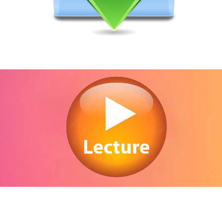
Regarder Raya and the Last Dragon en streaming gratuitement. Voir Raya and th
ast Dragon streaming en ligne gratuit. Watch Raya and the Last Dragon streami