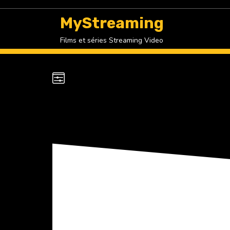
Skip
to
MyStreaming
content
Films et séries Streaming Video