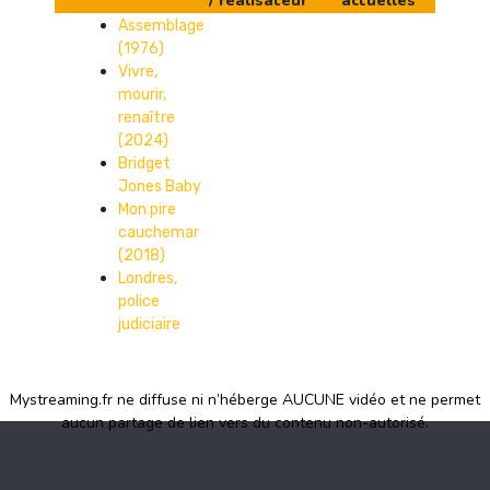
/ réalisateur
actuelles
Assemblage
(1976)
Vivre,
mourir,
renaître
(2024)
Bridget
Jones Baby
Mon pire
cauchemar
(2018)
Londres,
police
judiciaire
Mystreaming.fr ne diffuse ni n’héberge AUCUNE vidéo et ne permet
aucun partage de lien vers du contenu non-autorisé.