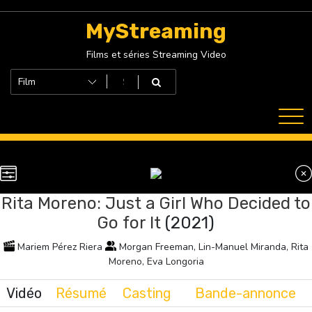
Skip
to
MyStreaming
content
Films et séries Streaming Video
Rita Moreno: Just a Girl Who Decided to
Go for It
(2021)
Mariem Pérez Riera
Morgan Freeman, Lin-Manuel Miranda, Rita
Moreno, Eva Longoria
Vidéo
Résumé
Casting
Bande-annonce