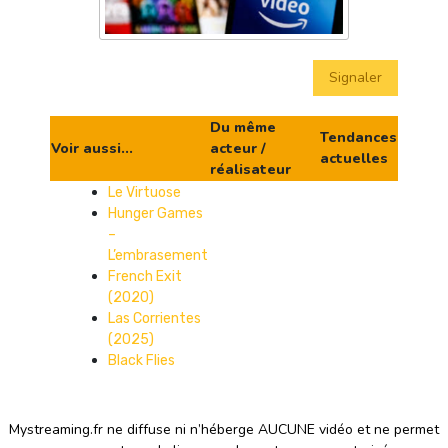
Signaler
Du même
Tendances
Voir aussi...
acteur /
actuelles
réalisateur
Le Virtuose
Hunger Games
–
L’embrasement
French Exit
(2020)
Las Corrientes
(2025)
Black Flies
Mystreaming.fr ne diffuse ni n’héberge AUCUNE vidéo et ne permet