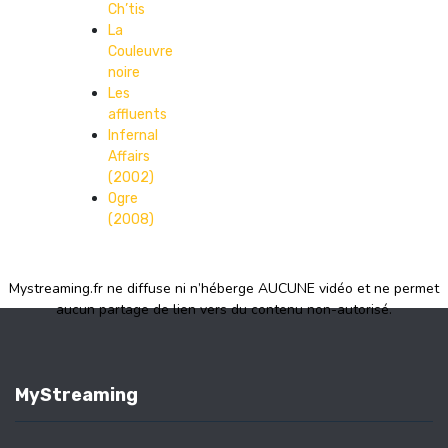
Ch’tis
La
Couleuvre
noire
Les
affluents
Infernal
Affairs
(2002)
Ogre
(2008)
Mystreaming.fr ne diffuse ni n’héberge AUCUNE vidéo et ne permet
aucun partage de lien vers du contenu non-autorisé.
MyStreaming