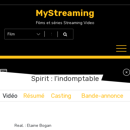
Skip
to
MyStreaming
content
Films et séries Streaming Video
Spirit : l’indomptable
Vidéo
Résumé
Casting
Bande-annonce
Real. : Elaine Bogan