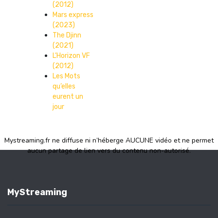
(2012)
Mars express
(2023)
The Djinn
(2021)
L’Horizon VF
(2012)
Les Mots
qu’elles
eurent un
jour
Mystreaming.fr ne diffuse ni n’héberge AUCUNE vidéo et ne permet
aucun partage de lien vers du contenu non-autorisé.
MyStreaming