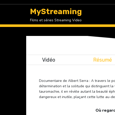
Skip
to
MyStreaming
content
Films et séries Streaming Video
Vidéo
Résumé
Documentaire de Albert Serra : A travers le po
détermination et la solitude qui distinguent la 
tauromachie, il en révèle autant la beauté ép
dangereux et inutile, plaçant cette lutte au-d
Où regard