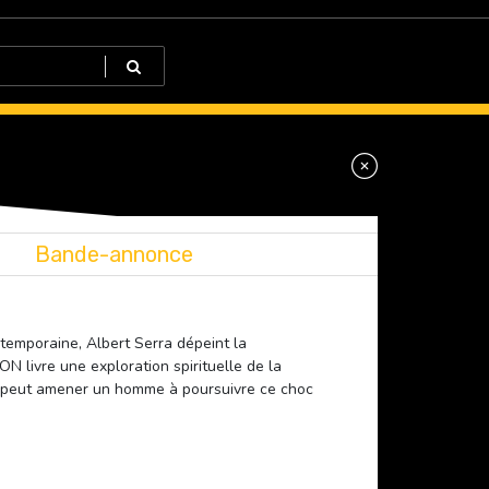
Bande-annonce
ntemporaine, Albert Serra dépeint la
ON livre une exploration spirituelle de la
al peut amener un homme à poursuivre ce choc