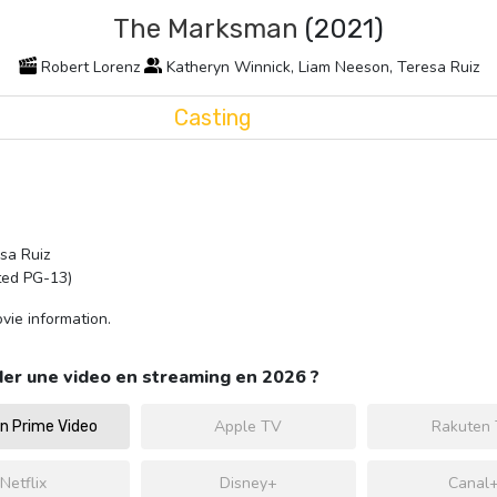
The Marksman
(2021)
Robert Lorenz
Katheryn Winnick, Liam Neeson, Teresa Ruiz
Casting
sa Ruiz
ted PG-13)
ie information.
er une video en streaming en 2026 ?
Apple TV
Rakuten
 Prime Video
Netflix
Disney+
Canal