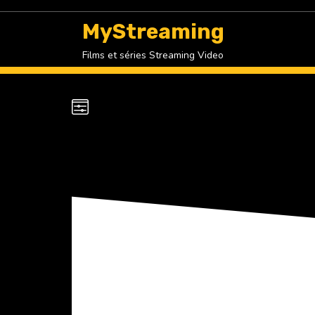
Skip
to
MyStreaming
content
Films et séries Streaming Video