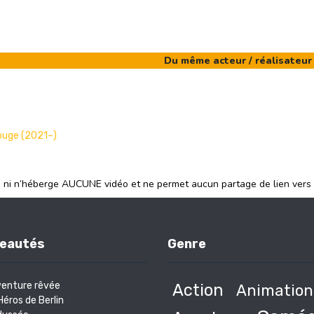
Du même acteur / réalisateur
rouge (2021–)
e ni n’héberge AUCUNE vidéo et ne permet aucun partage de lien vers
eautés
Genre
venture rêvée
Action
Animation
Héros de Berlin