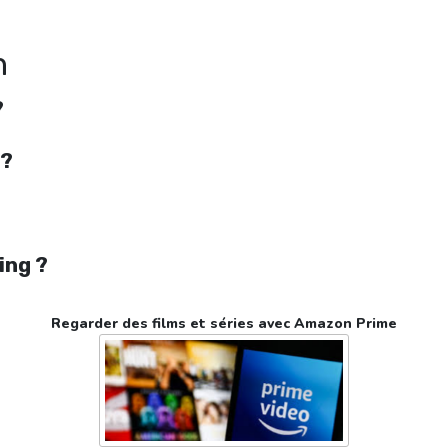
n
?
 ?
ing ?
Regarder des films et séries avec Amazon Prime