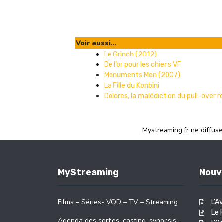
Voir aussi...
Le Grinch (2012)
De l’or pour les chiens VF
Monuments Men (2007)
La Fille du Konbini
Dolores, la malédiction du pull-over 
Mystreaming.fr ne diffus
MyStreaming
Nouv
Films – Séries- VOD – TV – Streaming
L’A
Le 
Agenda des sorties, casting, synopsis…