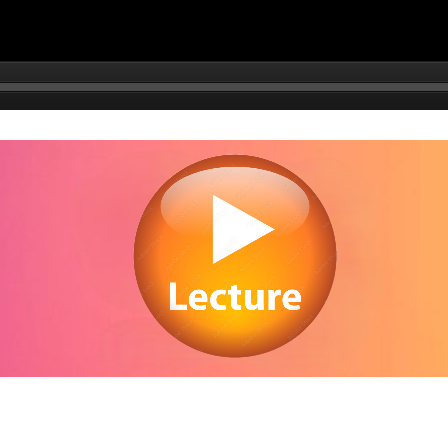
Regarder The Marksman en streaming gratuitement. Voir The Marksman streamin
en ligne gratuit. Watch The Marksman streaming free