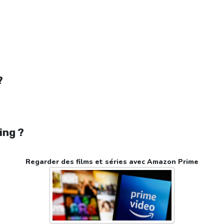
?
ing ?
Regarder des films et séries avec Amazon Prime