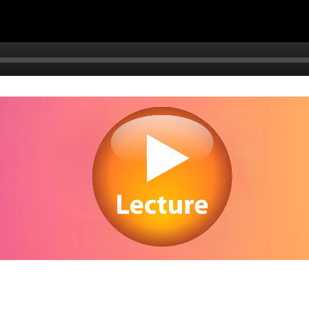
egarder The Munsters en streaming gratuitement. Voir The Munsters streaming 
ligne gratuit. Watch The Munsters streaming free