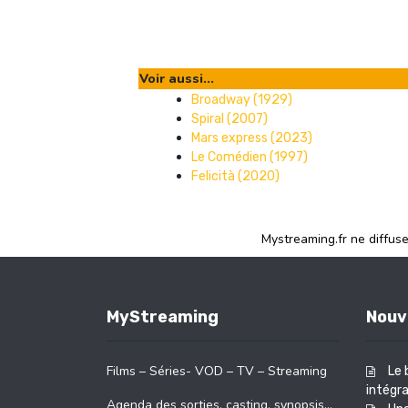
Voir aussi...
Broadway (1929)
Spiral (2007)
Mars express (2023)
Le Comédien (1997)
Felicità (2020)
Mystreaming.fr ne diffus
MyStreaming
Nouv
Films – Séries- VOD – TV – Streaming
Le 
intégra
Agenda des sorties, casting, synopsis…