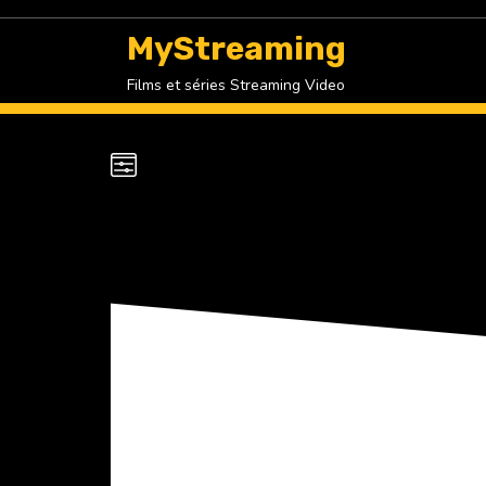
Skip
to
MyStreaming
content
Films et séries Streaming Video