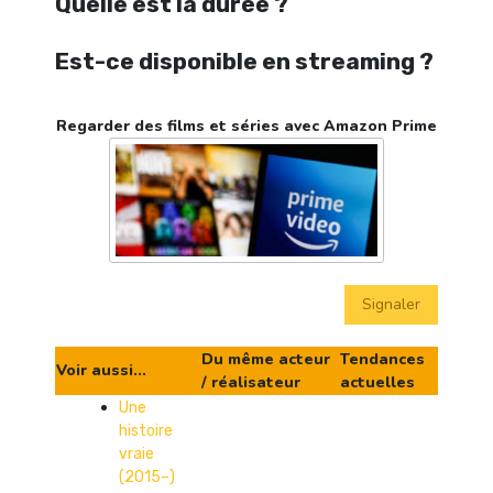
Quelle est la durée ?
Est-ce disponible en streaming ?
Regarder des films et séries avec Amazon Prime
Signaler
Du même acteur
Tendances
Voir aussi...
/ réalisateur
actuelles
Une
histoire
vraie
(2015–)