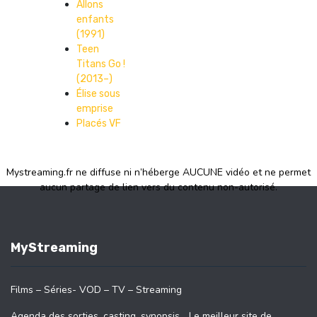
Allons
enfants
(1991)
Teen
Titans Go !
(2013–)
Élise sous
emprise
Placés VF
Mystreaming.fr ne diffuse ni n’héberge AUCUNE vidéo et ne permet
aucun partage de lien vers du contenu non-autorisé.
MyStreaming
Films – Séries- VOD – TV – Streaming
Agenda des sorties, casting, synopsis… Le meilleur site de