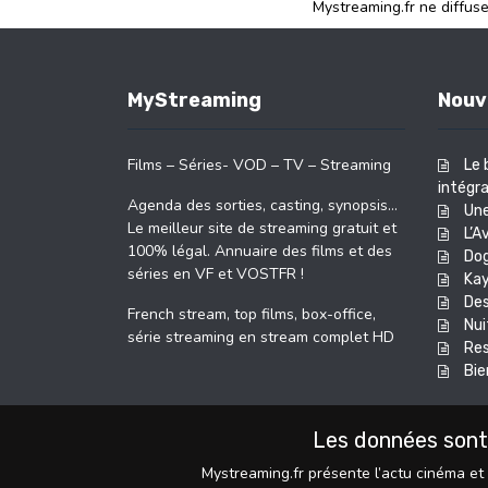
Mystreaming.fr ne diffus
MyStreaming
Nouv
Films – Séries- VOD – TV – Streaming
Le 
intégra
Agenda des sorties, casting, synopsis…
Une
Le meilleur site de streaming gratuit et
L’A
100% légal. Annuaire des films et des
Do
séries en VF et VOSTFR !
Kay
Des
French stream, top films, box-office,
Nui
série streaming en stream complet HD
Res
Bie
Les données sont
Mystreaming.fr présente l’actu cinéma et 