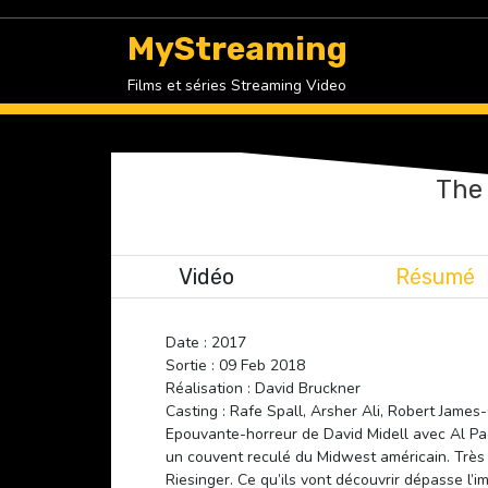
Skip
to
MyStreaming
content
Films et séries Streaming Video
The 
Vidéo
Résumé
Date : 2017
Sortie : 09 Feb 2018
Réalisation : David Bruckner
Casting : Rafe Spall, Arsher Ali, Robert James-
Epouvante-horreur de David Midell avec Al Pa
un couvent reculé du Midwest américain. Très v
Riesinger. Ce qu’ils vont découvrir dépasse l’im