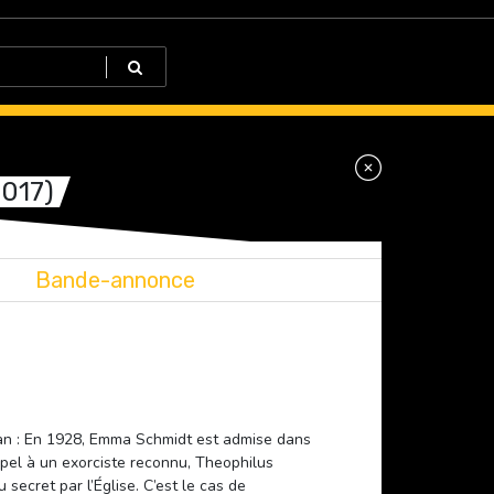
2017)
Bande-annonce
ian : En 1928, Emma Schmidt est admise dans
ppel à un exorciste reconnu, Theophilus
 secret par l’Église. C’est le cas de