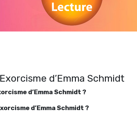
egarder The Ritual – L’Exorcisme d’Emma Schmidt en streaming gratuitement. Vo
The Ritual – L’Exorcisme d’Emma Schmidt streaming en ligne gratuit. Watch The
Ritual – L’Exorcisme d’Emma Schmidt streaming free
 L’Exorcisme d’Emma Schmidt
Exorcisme d’Emma Schmidt ?
L’Exorcisme d’Emma Schmidt ?