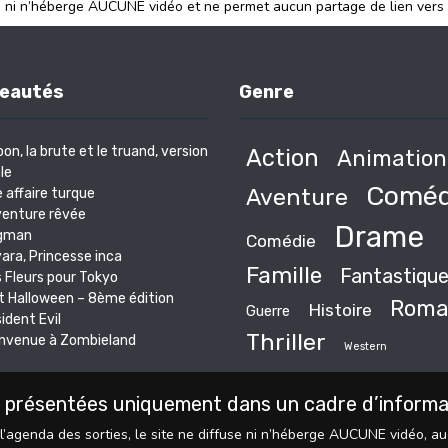
e ni n’héberge AUCUNE vidéo et ne permet aucun partage de lien vers
eautés
Genre
bon, la brute et le truand, version
Action
Animation
le
Coméd
Aventure
 affaire turque
venture rêvée
Drame
gman
Comédie
ara, Princesse inca
Famille
Fantastiqu
 Fleurs pour Tokyo
t Halloween – 8ème édition
Roma
Histoire
Guerre
ident Evil
Thriller
nvenue à Zombieland
Western
 présentées uniquement dans un cadre d’informati
l’agenda des sorties, le site ne diffuse ni n’héberge AUCUNE vidéo, a