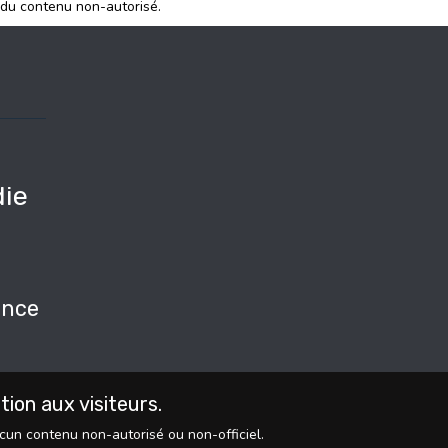
 du contenu non-autorisé.
ie
e
nce
on aux visiteurs.
ucun contenu non-autorisé ou non-officiel.