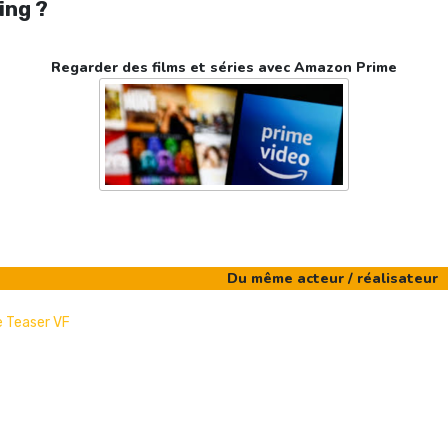
ing ?
Regarder des films et séries avec Amazon Prime
Du même acteur / réalisateur
e Teaser VF