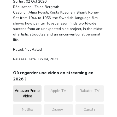
Sortie : 02 Oct 2020
Réalisation : Zaida Bergroth
Casting : Alma Pöysti, Krista Kosonen, Shanti Roney
Set from 1944 to 1956, the Swedish-language film
shows how painter Tove Jansson finds worldwide
success from an unexpected side project, in the midst
of artistic struggles and an unconventional personal
life.
Rated: Not Rated
Release Date: Jun 04, 2021
Où regarder une video en streaming en
2026 ?
Apple TV
Rakuten TV
Amazon Prime
Video
Netflix
Disney+
Canal+