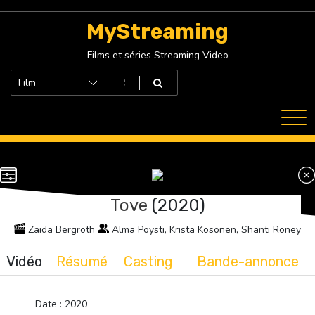
Skip
to
MyStreaming
content
Films et séries Streaming Video
Tove
(2020)
Zaida Bergroth
Alma Pöysti, Krista Kosonen, Shanti Roney
Vidéo
Résumé
Casting
Bande-annonce
Date : 2020