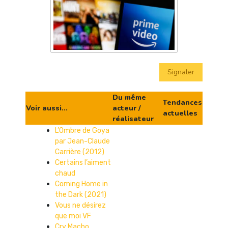
Signaler
Du même
Tendances
Voir aussi...
acteur /
actuelles
réalisateur
L’Ombre de Goya
par Jean-Claude
Carrière (2012)
Certains l’aiment
chaud
Coming Home in
the Dark (2021)
Vous ne désirez
que moi VF
Cry Macho