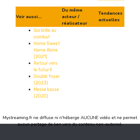
Du même
Tendances
Voir aussi...
acteur /
actuelles
réalisateur
Qui brille au
combat
Home Sweet
Home Alone
(2021)
Retour vers
le futur II
Double foyer
(2023)
Messe basse
(2020)
Mystreaming.fr ne diffuse ni n’héberge AUCUNE vidéo et ne permet
aucun partage de lien vers du contenu non-autorisé.