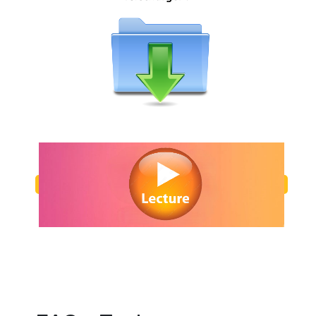
Regarder Toxic en streaming gratuitement. Voir Toxic streaming en lig
Watch Toxic streaming free