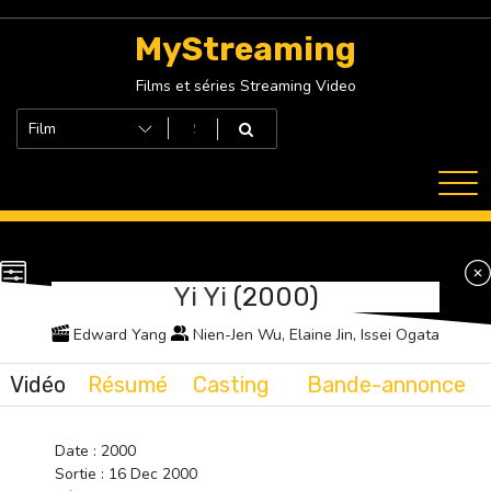
Skip
to
MyStreaming
content
Films et séries Streaming Video
Yi Yi
(2000)
Edward Yang
Nien-Jen Wu, Elaine Jin, Issei Ogata
Vidéo
Résumé
Casting
Bande-annonce
Date : 2000
Sortie : 16 Dec 2000