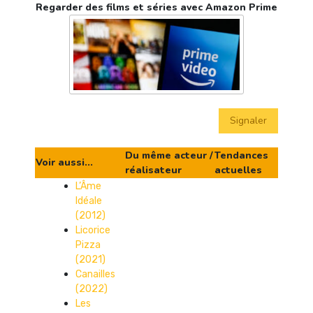
Regarder des films et séries avec Amazon Prime
Signaler
Du même acteur /
Tendances
Voir aussi...
réalisateur
actuelles
L’Âme
Idéale
(2012)
Licorice
Pizza
(2021)
Canailles
(2022)
Les