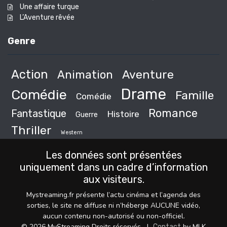
Une affaire turque
L’Aventure rêvée
Genre
Action
Animation
Aventure
Drame
Comédie
Famille
Comédie
Romance
Fantastique
Histoire
Guerre
Thriller
Western
Les données sont présentées
uniquement dans un cadre d’information
aux visiteurs.
Mystreaming.fr présente l’actu cinéma et l’agenda des
sorties, le site ne diffuse ni n’héberge AUCUNE vidéo,
aucun contenu non-autorisé ou non-officiel.
© 2026 MyStreaming Droits réservés.
|
by MLK
Contact