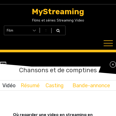
Skip
to
MyStreaming
content
Films et séries Streaming Video
Chansons et de comptines
Vidéo
Résumé
Casting
Bande-annonce
Où regarder une video en streaming en