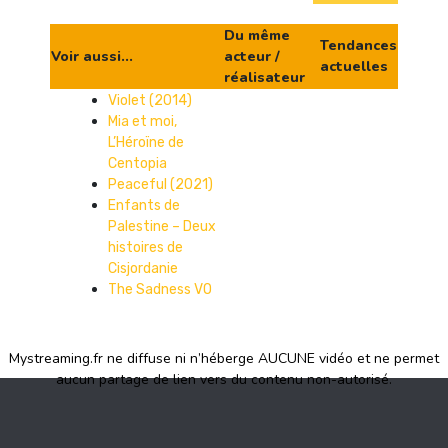
Du même
Tendances
Voir aussi...
acteur /
actuelles
réalisateur
Violet (2014)
Mia et moi,
L’Héroïne de
Centopia
Peaceful (2021)
Enfants de
Palestine – Deux
histoires de
Cisjordanie
The Sadness VO
Mystreaming.fr ne diffuse ni n’héberge AUCUNE vidéo et ne permet
aucun partage de lien vers du contenu non-autorisé.