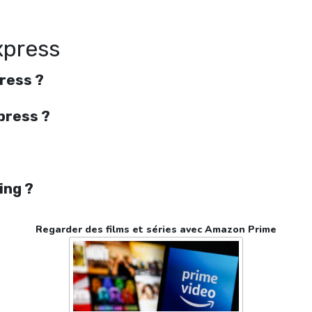
streaming en ligne gratuit. Watch Direct auto express streaming free
xpress
ress ?
press ?
ing ?
Regarder des films et séries avec Amazon Prime