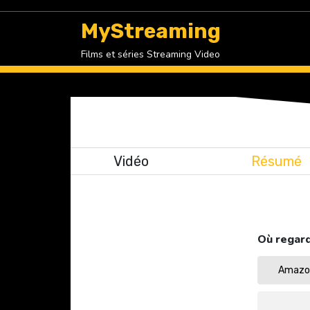
Skip
to
MyStreaming
content
Films et séries Streaming Video
Vidéo
Résumé
Où regard
Amazon