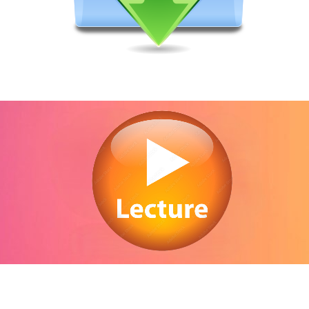
Regarder Direct auto express en streaming gratuitement. Voir Direct auto expres