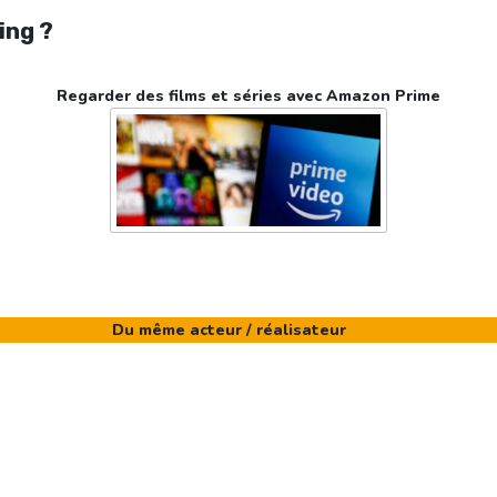
ing ?
Regarder des films et séries avec Amazon Prime
Du même acteur / réalisateur