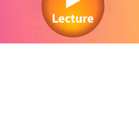
Regarder Mouche en streaming gratuitement. Voir Mouche streaming en ligne
gratuit. Watch Mouche streaming free