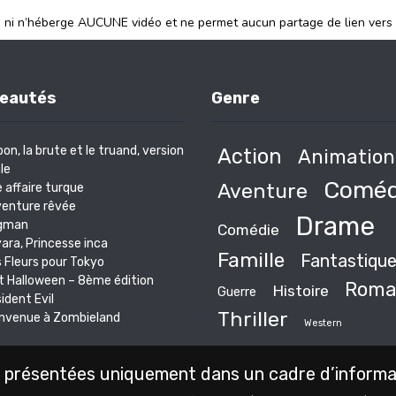
e ni n’héberge AUCUNE vidéo et ne permet aucun partage de lien vers
eautés
Genre
bon, la brute et le truand, version
Action
Animation
le
Coméd
Aventure
 affaire turque
venture rêvée
Drame
gman
Comédie
ara, Princesse inca
Famille
Fantastiqu
 Fleurs pour Tokyo
t Halloween – 8ème édition
Roma
Histoire
Guerre
ident Evil
Thriller
nvenue à Zombieland
Western
 présentées uniquement dans un cadre d’informati