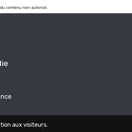
 du contenu non-autorisé.
ie
e
nce
on aux visiteurs.