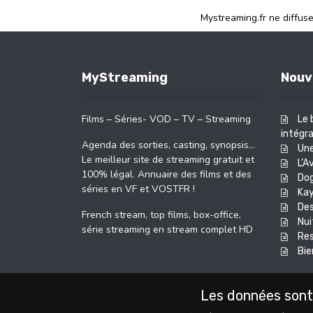
Mystreaming.fr ne diffus
MyStreaming
Nouv
Films – Séries- VOD – TV – Streaming
Le 
intégra
Agenda des sorties, casting, synopsis…
Une
Le meilleur site de streaming gratuit et
L’A
100% légal. Annuaire des films et des
Do
séries en VF et VOSTFR !
Kay
Des
French stream, top films, box-office,
Nui
série streaming en stream complet HD
Res
Bie
Les données sont