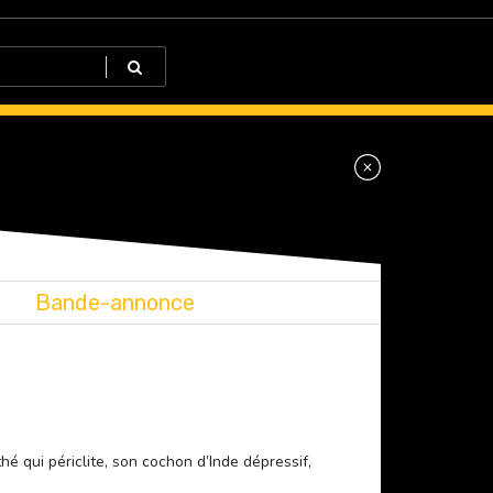
Bande-annonce
é qui périclite, son cochon d’Inde dépressif,