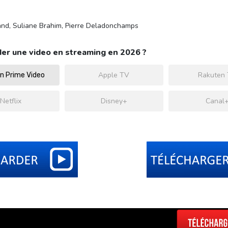
mand, Suliane Brahim, Pierre Deladonchamps
er une video en streaming en 2026 ?
Apple TV
Rakuten
 Prime Video
Netflix
Disney+
Canal