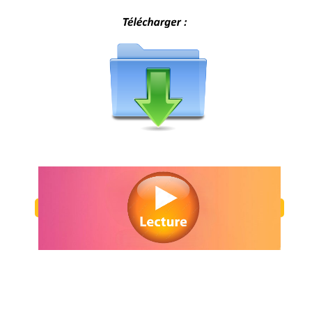
Regarder Two Weeks to Live en streaming gratuitement. Voir Two Wee
streaming en ligne gratuit. Watch Two Weeks to Live streaming