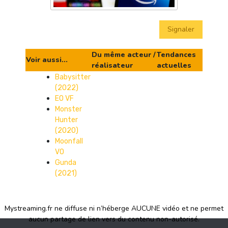
Signaler
Du même acteur /
Tendances
Voir aussi...
réalisateur
actuelles
Babysitter
(2022)
EO VF
Monster
Hunter
(2020)
Moonfall
VO
Gunda
(2021)
Mystreaming.fr ne diffuse ni n’héberge AUCUNE vidéo et ne permet
aucun partage de lien vers du contenu non-autorisé.