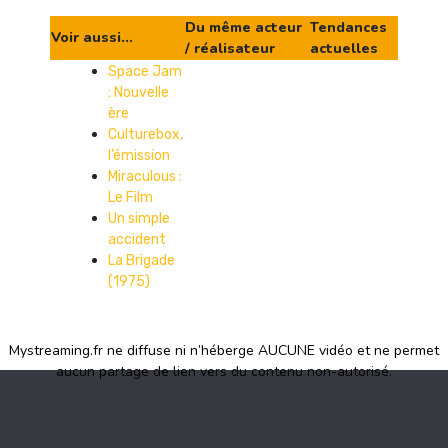
Du même acteur
Tendances
Voir aussi...
/ réalisateur
actuelles
Space Jam
: Nouvelle
ère
Culturebox,
l’émission
Miraculous :
Le Film
Un simple
accident
La Brigade
(1975)
Mystreaming.fr ne diffuse ni n’héberge AUCUNE vidéo et ne permet
aucun partage de lien vers du contenu non-autorisé.