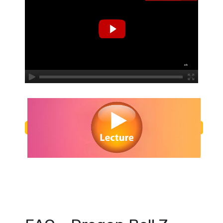
Regarder Dragon Ball Z en streaming gratuitement. Voir Dragon Ball Z
ligne gratuit. Watch Dragon Ball Z streaming free