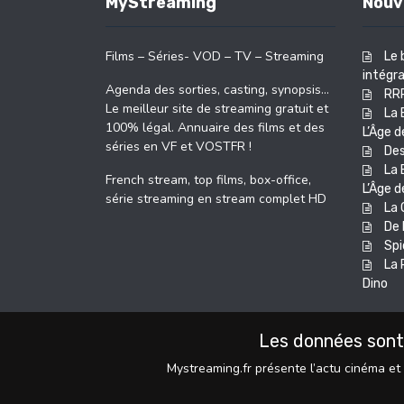
MyStreaming
Nouv
Films – Séries- VOD – TV – Streaming
Le 
intégra
Agenda des sorties, casting, synopsis…
RR
Le meilleur site de streaming gratuit et
La 
100% légal. Annuaire des films et des
L’Âge d
séries en VF et VOSTFR !
Des
La 
French stream, top films, box-office,
L’Âge d
série streaming en stream complet HD
La 
De 
Spi
La 
Dino
Les données sont
Mystreaming.fr présente l’actu cinéma et 