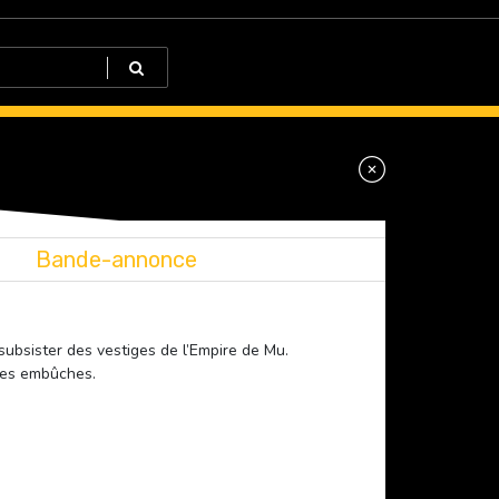
Bande-annonce
subsister des vestiges de l’Empire de Mu.
bles embûches.