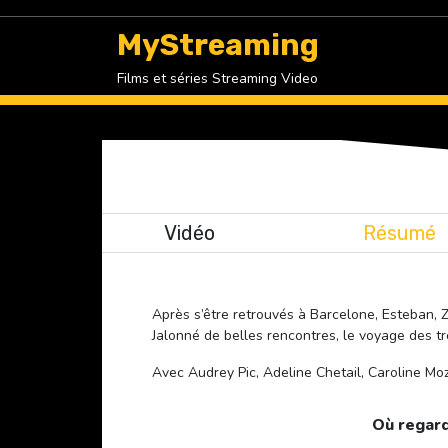
Skip
to
MyStreaming
content
Films et séries Streaming Video
Vidéo
Résumé
Après s’être retrouvés à Barcelone, Esteban, Z
Jalonné de belles rencontres, le voyage des t
Avec Audrey Pic, Adeline Chetail, Caroline M
Où regard