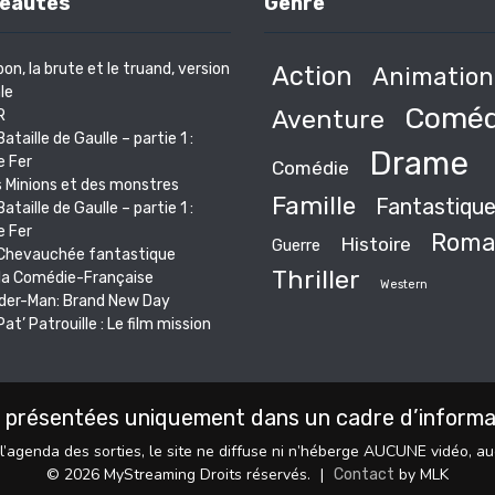
eautés
Genre
bon, la brute et le truand, version
Action
Animation
le
Coméd
Aventure
R
Bataille de Gaulle – partie 1 :
Drame
e Fer
Comédie
 Minions et des monstres
Famille
Fantastiqu
Bataille de Gaulle – partie 1 :
e Fer
Roma
Histoire
Guerre
Chevauchée fantastique
Thriller
la Comédie-Française
Western
der-Man: Brand New Day
Pat’ Patrouille : Le film mission
 présentées uniquement dans un cadre d’informati
l’agenda des sorties, le site ne diffuse ni n’héberge AUCUNE vidéo, a
© 2026 MyStreaming Droits réservés.
|
by MLK
Contact