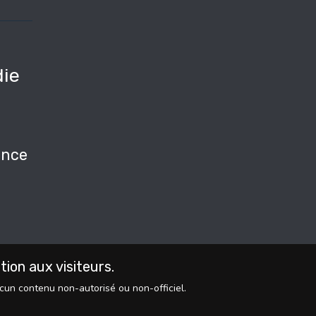
ie
e
nce
on aux visiteurs.
ucun contenu non-autorisé ou non-officiel.