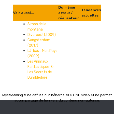
Du même
Tendances
Voir aussi...
acteur /
actuelles
réalisateur
Simón de la
montaña
Divorces ! (2009)
Gangsterdam
(2017)
Là-bas… Mon Pays
(2009)
Les Animaux
Fantastiques 3 :
Les Secrets de
Dumbledore
Mystreaming.fr ne diffuse ni n’héberge AUCUNE vidéo et ne permet
aucun partage de lien vers du contenu non-autorisé.