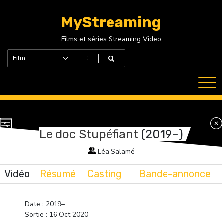
Skip
to
MyStreaming
content
Films et séries Streaming Video
Le doc Stupéfiant
(2019–)
Léa Salamé
Vidéo
Résumé
Casting
Bande-annonce
Date : 2019–
Sortie : 16 Oct 2020