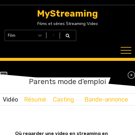
Skip
to
MyStreaming
content
Films et séries Streaming Video
Parents mode d’emploi
Vidéo
Résumé
Casting
Bande-annonce
Où regarder une video en streaming en