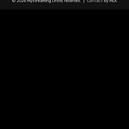
© 2026 MyStreaming Droits réservés.
|
by MLK
Contact