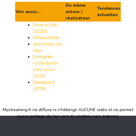
Du même
Tendances
Voir aussi...
acteur /
actuelles
réalisateur
Divorce Club
(2020)
Petaouchnok
Juste sous vos
yeux
L’intégrale
«J’irai dormir
chez vous»
(2012)
Deadpool 2
(2018)
Mystreaming.fr ne diffuse ni n’héberge AUCUNE vidéo et ne permet
aucun partage de lien vers du contenu non-autorisé.