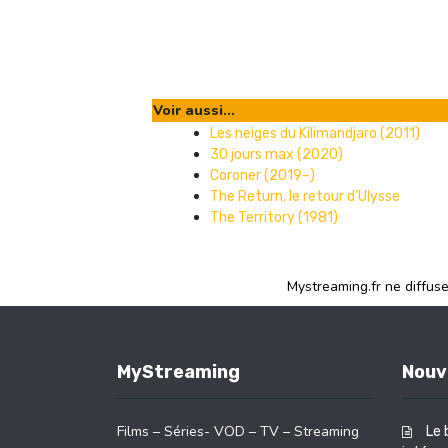
Voir aussi...
Les neiges du Kilimandjaro (2011)
30 jours max (2020)
Coroner (2019–)
The Return, le retour d’Ulysse
The Territory (1981)
Mystreaming.fr ne diffus
MyStreaming
Nouv
Films – Séries- VOD – TV – Streaming
Le 