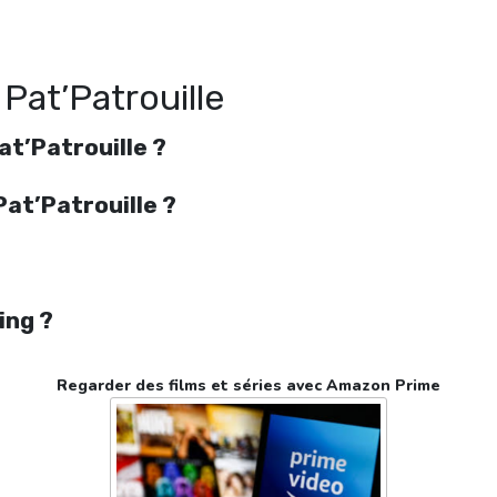
Pat’Patrouille streaming en ligne gratuit. Watch Paw Patrol, la Pat’Patrouille
streaming free
 Pat’Patrouille
at’Patrouille ?
Pat’Patrouille ?
ing ?
Regarder des films et séries avec Amazon Prime