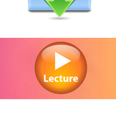
egarder Paw Patrol, la Pat’Patrouille en streaming gratuitement. Voir Paw Patrol, 