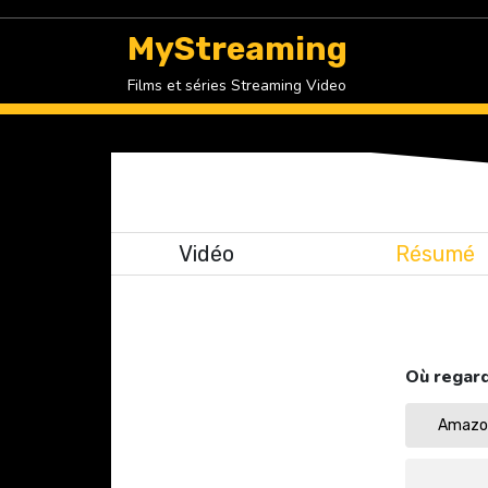
Skip
to
MyStreaming
content
Films et séries Streaming Video
Vidéo
Résumé
Où regard
Amazon