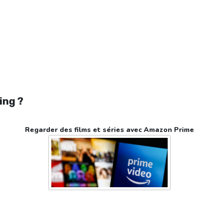
ing ?
Regarder des films et séries avec Amazon Prime