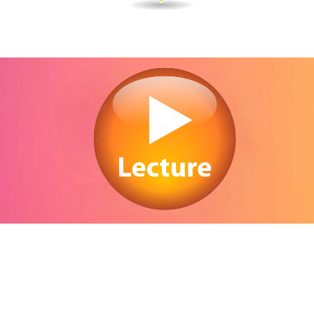
Regarder Diversion en streaming gratuitement. Voir Diversion streaming en ligne
gratuit. Watch Diversion streaming free