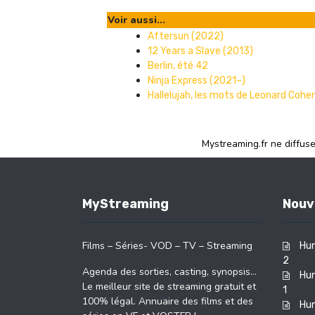
Voir aussi...
Aftersun (2022)
12 Years a Slave (2013)
Berlin, été 42
Ninja Express (2021–)
Hallelujah, les mots de Leonard Cohe
Mystreaming.fr ne diffus
MyStreaming
Nouv
Films – Séries- VOD – TV – Streaming
Hun
2
Agenda des sorties, casting, synopsis…
Hun
Le meilleur site de streaming gratuit et
1
100% légal. Annuaire des films et des
Hun