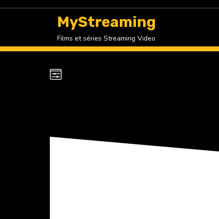
Skip
to
MyStreaming
content
Films et séries Streaming Video