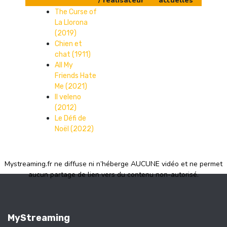
/ réalisateur
actuelles
The Curse of
La Llorona
(2019)
Chien et
chat (1911)
All My
Friends Hate
Me (2021)
Il veleno
(2012)
Le Défi de
Noël (2022)
Mystreaming.fr ne diffuse ni n’héberge AUCUNE vidéo et ne permet
aucun partage de lien vers du contenu non-autorisé.
MyStreaming