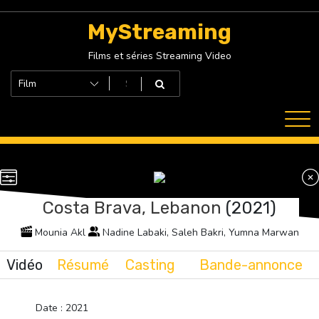
Skip
to
MyStreaming
content
Films et séries Streaming Video
Costa Brava, Lebanon
(2021)
Mounia Akl
Nadine Labaki, Saleh Bakri, Yumna Marwan
Vidéo
Résumé
Casting
Bande-annonce
Date : 2021