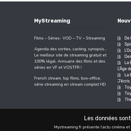
MyStreaming
Nouv
Films – Séries- VOD – TV – Streaming
De 
Spi
Agenda des sorties, casting, synopsis…
L’O
Le meilleur site de streaming gratuit et
Des
100% légal. Annuaire des films et des
La 
séries en VF et VOSTFR !
L’Âge d
La 
French stream, top films, box-office,
J’écri
série streaming en stream complet HD
Toy
Toy
The
Les données sont
Mystreaming.fr présente l’actu cinéma et 