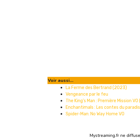
Voir aussi...
La Ferme des Bertrand (2023)
Vengeance par le feu
The King’s Man : Première Mission VO
Enchantimals : Les contes du paradi
Spider-Man: No Way Home VO
Mystreaming.fr ne diffus