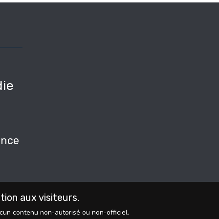
ie
e
nce
on aux visiteurs.
ucun contenu non-autorisé ou non-officiel.