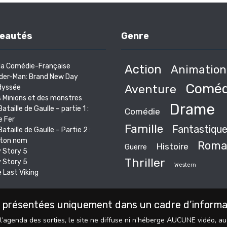
eautés
Genre
la Comédie-Française
Action
Animation
der-Man: Brand New Day
Coméd
Aventure
dyssée
 Minions et des monstres
Drame
Bataille de Gaulle – partie 1 :
Comédie
e Fer
Famille
Fantastiqu
Bataille de Gaulle – Partie 2 :
s ton nom
Roma
Histoire
Guerre
 Story 5
Thriller
 Story 5
Western
 Last Viking
 présentées uniquement dans un cadre d’informati
l’agenda des sorties, le site ne diffuse ni n’héberge AUCUNE vidéo, a