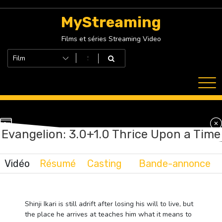
Skip
to
MyStreaming
content
Films et séries Streaming Video
Evangelion: 3.0+1.0 Thrice Upon a Time
Vidéo
Résumé
Casting
Bande-annonce
Shinji Ikari is still adrift after losing his will to live, but
the place he arrives at teaches him what it means to