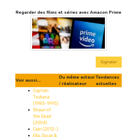
Regarder des films et séries avec Amazon Prime
Signaler
Du même acteur
Tendances
Voir aussi...
/ réalisateur
actuelles
Captain
Tsubasa
(1983–1995)
Shaun of
the Dead
(2004)
Caïn (2012–)
Ella, Oscar &