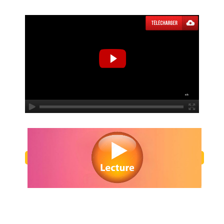
Regarder Evangelion: 3.0+1.0 Thrice Upon a Time en streaming gratui
Evangelion: 3.0+1.0 Thrice Upon a Time streaming en ligne gratui