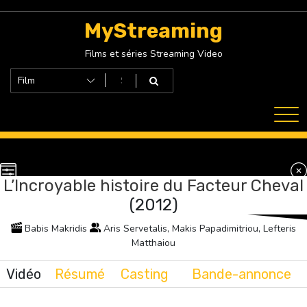
Skip
to
MyStreaming
content
Films et séries Streaming Video
L’Incroyable histoire du Facteur Cheval
(2012)
Babis Makridis
Aris Servetalis, Makis Papadimitriou, Lefteris
Matthaiou
Vidéo
Résumé
Casting
Bande-annonce