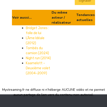
Signaler
Du même
Tendances
Voir aussi...
acteur /
actuelles
réalisateur
Bridget Jones :
folle de lui
L’Âme Idéale
(2012)
Tombés du
camion (2024)
Night run (2014)
Kaamelott –
Deuxième volet
(2004–2009)
Mystreaming.fr ne diffuse ni n’héberge AUCUNE vidéo et ne permet
aucun partage de lien vers du contenu non-autorisé.